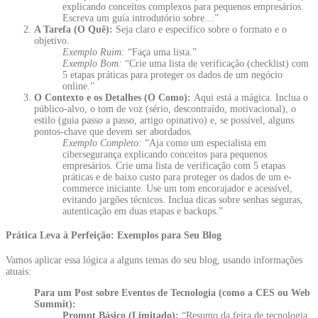
explicando conceitos complexos para pequenos empresários.
Escreva um guia introdutório sobre…”
A Tarefa (O Quê):
Seja claro e específico sobre o formato e o
objetivo.
Exemplo Ruim:
“Faça uma lista.”
Exemplo Bom:
“Crie uma lista de verificação (checklist) com
5 etapas práticas para proteger os dados de um negócio
online.”
O Contexto e os Detalhes (O Como):
Aqui está a mágica. Inclua o
público-alvo, o tom de voz (sério, descontraído, motivacional), o
estilo (guia passo a passo, artigo opinativo) e, se possível, alguns
pontos-chave que devem ser abordados.
Exemplo Completo:
“Aja como um especialista em
cibersegurança explicando conceitos para pequenos
empresários. Crie uma lista de verificação com 5 etapas
práticas e de baixo custo para proteger os dados de um e-
commerce iniciante. Use um tom encorajador e acessível,
evitando jargões técnicos. Inclua dicas sobre senhas seguras,
autenticação em duas etapas e backups.”
Prática Leva à Perfeição: Exemplos para Seu Blog
Vamos aplicar essa lógica a alguns temas do seu blog, usando informações
atuais:
Para um Post sobre Eventos de Tecnologia (como a CES ou Web
Summit):
Prompt Básico (Limitado):
“Resumo da feira de tecnologia