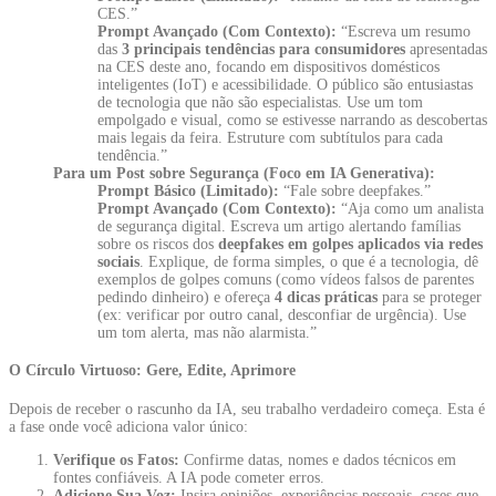
CES.”
Prompt Avançado (Com Contexto):
“Escreva um resumo
das
3 principais tendências para consumidores
apresentadas
na CES deste ano, focando em dispositivos domésticos
inteligentes (IoT) e acessibilidade. O público são entusiastas
de tecnologia que não são especialistas. Use um tom
empolgado e visual, como se estivesse narrando as descobertas
mais legais da feira. Estruture com subtítulos para cada
tendência.”
Para um Post sobre Segurança (Foco em IA Generativa):
Prompt Básico (Limitado):
“Fale sobre deepfakes.”
Prompt Avançado (Com Contexto):
“Aja como um analista
de segurança digital. Escreva um artigo alertando famílias
sobre os riscos dos
deepfakes em golpes aplicados via redes
sociais
. Explique, de forma simples, o que é a tecnologia, dê
exemplos de golpes comuns (como vídeos falsos de parentes
pedindo dinheiro) e ofereça
4 dicas práticas
para se proteger
(ex: verificar por outro canal, desconfiar de urgência). Use
um tom alerta, mas não alarmista.”
O Círculo Virtuoso: Gere, Edite, Aprimore
Depois de receber o rascunho da IA, seu trabalho verdadeiro começa. Esta é
a fase onde você adiciona valor único:
Verifique os Fatos:
Confirme datas, nomes e dados técnicos em
fontes confiáveis. A IA pode cometer erros
.
Adicione Sua Voz:
Insira opiniões, experiências pessoais, cases que