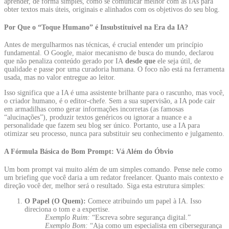
aprender, de forma simples, como se comunicar melhor com as IAs para
obter textos mais úteis, originais e alinhados com os objetivos do seu blog.
Por Que o “Toque Humano” é Insubstituível na Era da IA?
Antes de mergulharmos nas técnicas, é crucial entender um princípio
fundamental. O Google, maior mecanismo de busca do mundo, declarou
que não penaliza conteúdo gerado por IA
desde que
ele seja útil, de
qualidade e passe por uma curadoria humana
. O foco não está na ferramenta
usada, mas no valor entregue ao leitor.
Isso significa que a IA é uma assistente brilhante para o rascunho, mas você,
o criador humano, é o editor-chefe. Sem a sua supervisão, a IA pode cair
em armadilhas como gerar informações incorretas (as famosas
“alucinações”), produzir textos genéricos ou ignorar a nuance e a
personalidade que fazem seu blog ser único
. Portanto, use a IA para
otimizar seu processo, nunca para substituir seu conhecimento e julgamento.
A Fórmula Básica do Bom Prompt: Vá Além do Óbvio
Um bom prompt vai muito além de um simples comando. Pense nele como
um briefing que você daria a um redator freelancer. Quanto mais contexto e
direção você der, melhor será o resultado. Siga esta estrutura simples:
O Papel (O Quem):
Comece atribuindo um papel à IA. Isso
direciona o tom e a expertise.
Exemplo Ruim:
“Escreva sobre segurança digital.”
Exemplo Bom:
“Aja como um especialista em cibersegurança