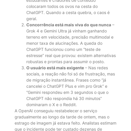
estudantes e criadores de conteúdo
colocaram todos os ovos na cesta do
ChatGPT. Quando a cesta quebra, o caos é
geral.
Concorrência está mais viva do que nunca
–
Grok 4 e Gemini Ultra já vinham ganhando
terreno em velocidade, precisão multimodal e
menor taxa de alucinações. A queda do
ChatGPT funcionou como um “teste de
estresse” real que provou: existem alternativas
robustas e prontas para assumir o posto.
O usuário está mais exigente
– Nas redes
sociais, a reação não foi só de frustração, mas
de migração instantânea. Frases como “já
cancelei o ChatGPT Plus e vim pro Grok” e
“Gemini respondeu em 3 segundos o que o
ChatGPT não respondia há 30 minutos”
dominaram o X e o Reddit.
A OpenAI conseguiu restabelecer o serviço
gradualmente ao longo da tarde de ontem, mas o
estrago de imagem já estava feito. Analistas estimam
que o incidente pode ter custado dezenas de