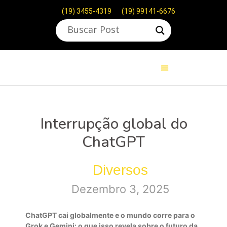
(19) 3455-4319
(19) 99141-6676
Interrupção global do
ChatGPT
Diversos
Dezembro 3, 2025
ChatGPT cai globalmente e o mundo corre para o
Grok e Gemini: o que isso revela sobre o futuro da